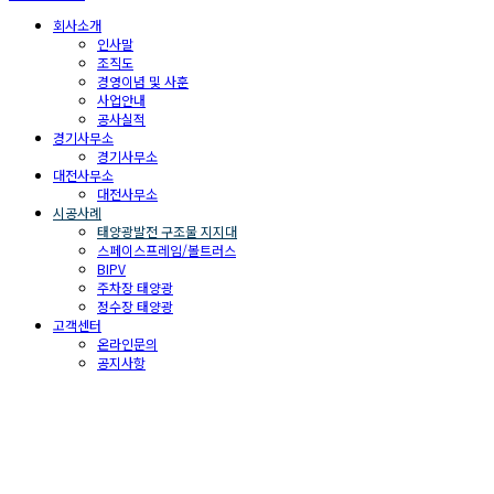
회사소개
인사말
조직도
경영이념 및 사훈
사업안내
공사실적
경기사무소
경기사무소
대전사무소
대전사무소
시공사례
태양광발전 구조물 지지대
스페이스프레임/볼트러스
BIPV
주차장 태양광
정수장 태양광
고객센터
온라인문의
공지사항