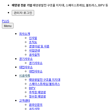
태양광 전문 기업
태양광발전 구조물 지지대, 스페이스프레임, 볼트러스, BIPV 등
관리자 로그인
PLUS
Menu
회사소개
인사말
조직도
경영이념 및 사훈
사업안내
공사실적
경기사무소
경기사무소
대전사무소
대전사무소
시공사례
태양광발전 구조물 지지대
스페이스프레임/볼트러스
BIPV
주차장 태양광
정수장 태양광
고객센터
온라인문의
공지사항