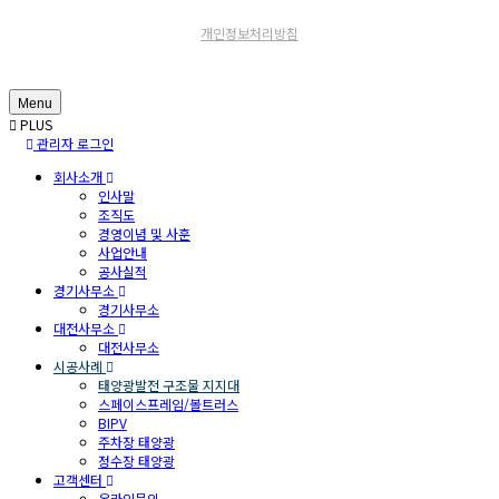
개인정보처리방침
Menu
PLUS
관리자 로그인
회사소개
인사말
조직도
경영이념 및 사훈
사업안내
공사실적
경기사무소
경기사무소
대전사무소
대전사무소
시공사례
태양광발전 구조물 지지대
스페이스프레임/볼트러스
BIPV
주차장 태양광
정수장 태양광
고객센터
온라인문의